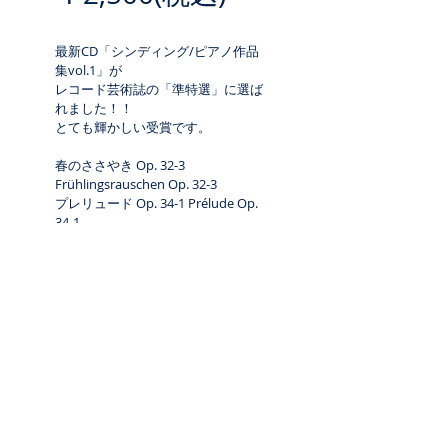
最新CD「シンディング/ピアノ作品
集vol.1」が
レコード芸術誌の「準特選」に選ば
れました！！
とても輝かしい受賞です。
春のささやき Op. 32-3 
Frühlingsrauschen Op. 32-3
プレリュード Op. 34-1 Prélude Op. 
34-1
15のカプリス より Op. 44-2, 3, 5, 7, 
8, 12 15 Caprices
アンダンティーノ Op. 24-3 
Andantino Op. 24-3
「スケッチ帳」 Op. 82 全曲 
Studien und Skizzen Op. 82
QR-09003
2015年11月22日発売
戻る