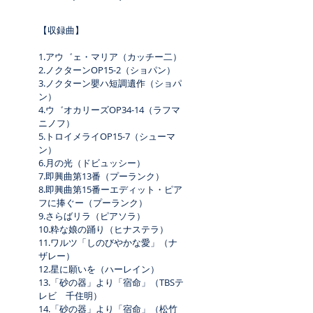
【収録曲】

1.アウ゛ェ・マリア（カッチー二） 

2.ノクターンOP15-2（ショパン） 

3.ノクターン嬰ハ短調遺作（ショパ
ン） 

4.ウ゛オカリーズOP34-14（ラフマ
ニノフ）

5.トロイメライOP15-7（シューマ
ン）

6.月の光（ドビュッシー）

7.即興曲第13番（プーランク） 

8.即興曲第15番ーエディット・ピア
フに捧ぐー（プーランク） 

9.さらばリラ（ピアソラ） 

10.粋な娘の踊り（ヒナステラ） 

11.ワルツ「しのびやかな愛」（ナ
ザレー）

12.星に願いを（ハーレイン） 

13.「砂の器」より「宿命」（TBSテ
レビ　千住明）

14.「砂の器」より「宿命」（松竹