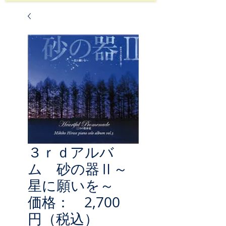
３ｒｄアルバ
ム 砂の器Ⅱ～
星に願いを～
価格： 2,700
円（税込）