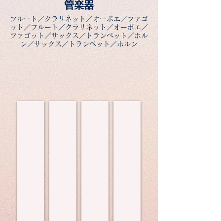
管楽器
フルート／クラリネット／オーボエ／ファゴ
ット／フルート／クラリネット／オーボエ／
ファゴット／サックス／トランペット／ホル
ン／サックス／トランペット／ホルン
永谷 陽子（ファゴット）
武内 隆太（トランペット）
篠嶋 祐希(サックス)
森 遥香（クラリネット）
桐
ト
初
音
朋
ラ
め
楽
学
ン
て
の
園
ペ
の
楽
大
ッ
方
し
学
ト
か
さ、
卒
を
ら
ク
業。
通
経
ラ
同
し
験
リ
大
て
者
ネ
学
音
ま
ッ
研
楽
で、
ト
究
を
幅
を
科
楽
広
吹