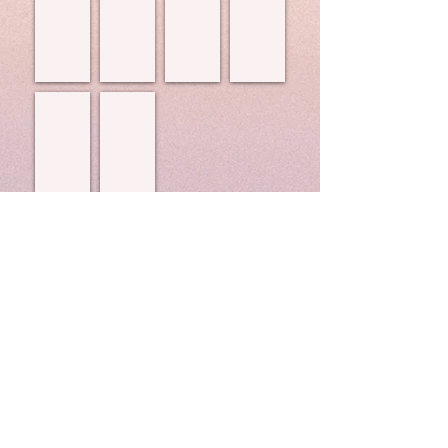
修
し
く
け
了。
み
レ
る
桐
ま
ッ
よ
朋
し
ス
う
オ
ょ
ン
に
ー
う！
致
な
松井 菜緒（フルート）
紺野謙
ケ
し
る
フ
世
ス
ま
こ
ル
界
ト
す。
と
ー
一
ラ
の
ト
難
ア
楽
を
し
カ
し
通
い
デ
さ
じ
金
ミ
を
て
管
ー
一
「音
楽
修
緒
楽」
器
了。
に
を
と
感
楽
言
じ
し
わ
て
ん
れ
レ
で
る
ッ
い
ホ
ス
た
ル
ン
だ
ン。
を
け
レ
し
る
ベ
て
演
ル
い